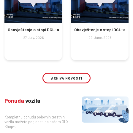
Obavještenje o stopi DGL-a
Obavještenje o stopi DGL-a
27. July, 2026
29. June, 2026
ARHIVA NOVOSTI
Ponuda
vozila
Kompletnu ponudu polovnih teretnih
vozila možete pogledati na našem OLX
Shop-u