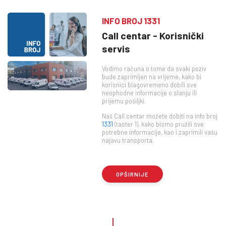
INFO BROJ 1331
Call centar - Korisnički
servis
Vodimo računa o tome da svaki poziv
bude zaprimljen na vrijeme, kako bi
korisnici blagovremeno dobili sve
neophodne informacije o slanju ili
prijemu pošiljki.
Naš Call centar možete dobiti na info broj
1331
(taster 1), kako bismo pružili sve
potrebne informacije, kao i zaprimili vašu
najavu transporta.
OPŠIRNIJE