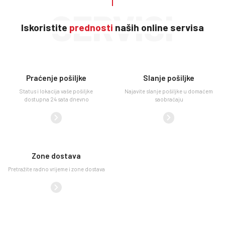
SERVISI
Iskoristite
prednosti
naših online servisa
Praćenje pošiljke
Slanje pošiljke
Status i lokacija vaše pošiljke
Najavite slanje pošiljke u domaćem
dostupna 24 sata dnevno
saobraćaju
Zone dostava
Pretražite radno vrijeme i zone dostava