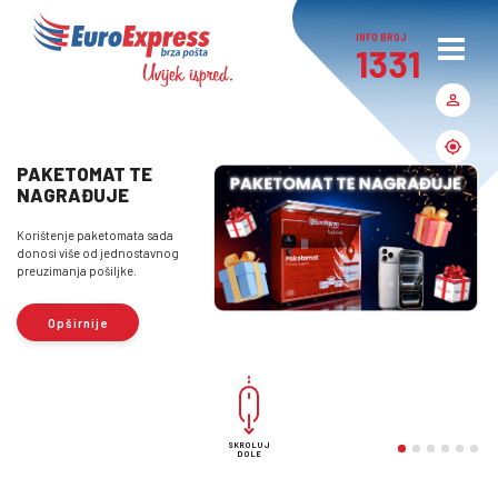
INFO BROJ
1331
PAKETOMAT TE
NAGRAĐUJE
Korištenje paketomata sada
donosi više od jednostavnog
preuzimanja pošiljke.
Opširnije
SKROLUJ
DOLE