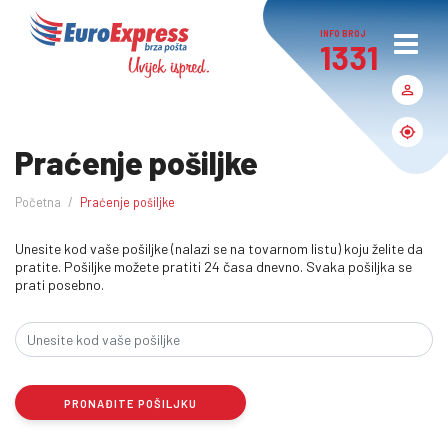
INFO BROJ
1331
Praćenje pošiljke
Početna
Praćenje pošiljke
Unesite kod vaše pošiljke (nalazi se na tovarnom listu) koju želite da
pratite. Pošiljke možete pratiti 24 časa dnevno. Svaka pošiljka se
prati posebno.
PRONAĐITE POŠILJKU